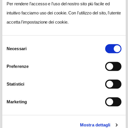
gratuite
alla mostra previo acquisto del biglietto
Per rendere l’accesso e l’uso del nostro sito più facile ed
d’ingresso.
intuitivo facciamo uso dei cookie. Con l'utilizzo del sito, l'utente
accetta l'impostazione dei cookie.
Collezione Peggy Guggenheim
, Palazzo Venier
dei Leoni, Dorsoduro 701, Venezia
Orario: apertura 10-18 tutti i giorni; chiuso il
Selezione
Necessari
del
martedì e il 25 dicembre. La biglietteria chiude
consenso
alle ore 17.30.
Preferenze
Informazioni generali: tel:
041.2405.411;
www.guggenheim-
Statistici
venice.it
.
Biglietto ridotto anche per i soci Tci.
Marketing
CONDIVIDI
Mostra dettagli