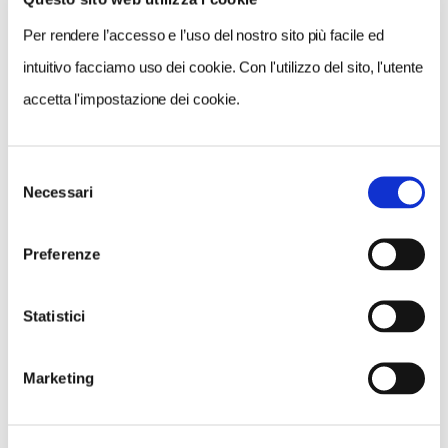
Per rendere l’accesso e l’uso del nostro sito più facile ed
intuitivo facciamo uso dei cookie. Con l'utilizzo del sito, l'utente
accetta l'impostazione dei cookie.
Selezione
Necessari
del
consenso
NEWS
Preferenze
Le nostre montagne stanno morendo: parola di
Mario Tozzi
Statistici
Marketing