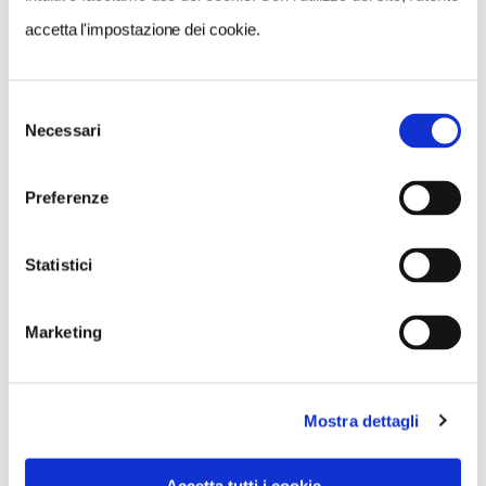
accetta l'impostazione dei cookie.
NEWS
A Parma torna il Salone del Camper: dieci giorni
dedicati al turismo en plein air
Selezione
Necessari
del
consenso
Preferenze
Statistici
Marketing
Mostra dettagli