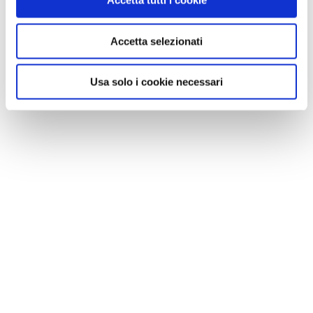
Accetta tutti i cookie
Accetta selezionati
NEWS
Usa solo i cookie necessari
Le nostre montagne stanno morendo: parola di
Mario Tozzi