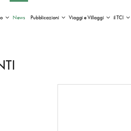
io
News
Pubblicazioni
Viaggi e Villaggi
il TCI
Apri sotto menu "Consigli di viaggio"
Apri sotto menu "Pubblicazioni"
Apri sotto 
NTI