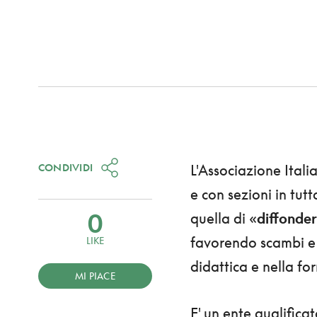
CONDIVIDI
L'Associazione Itali
e con sezioni in tutta
0
quella di «
diffonder
favorendo scambi e 
LIKE
didattica e nella fo
MI PIACE
E' un ente qualifica