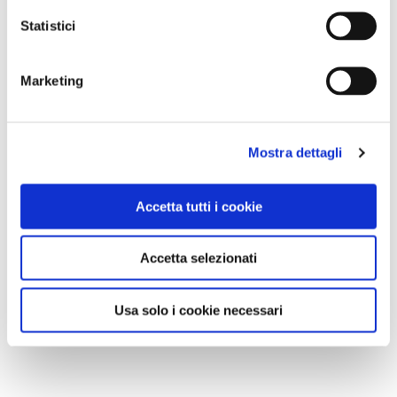
attraverso la bicicletta
e il modo di vivere
Statistici
sostenibile".
Marketing
Mostra dettagli
Accetta tutti i cookie
Accetta selezionati
Usa solo i cookie necessari
IL VIAGGIO PER OSLO
NEWS
Già, perché #bikethenobel è anche un viaggio: la