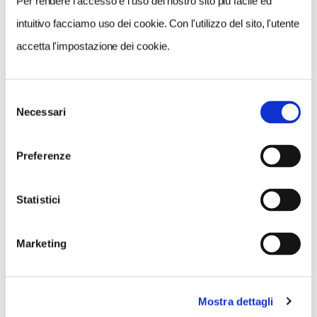
Per rendere l’accesso e l’uso del nostro sito più facile ed
intuitivo facciamo uso dei cookie. Con l'utilizzo del sito, l'utente
accetta l'impostazione dei cookie.
NEWS
A Parma torna il Salone del Camper: dieci giorni
Selezione
Necessari
del
dedicati al turismo en plein air
consenso
Preferenze
Statistici
Marketing
Mostra dettagli