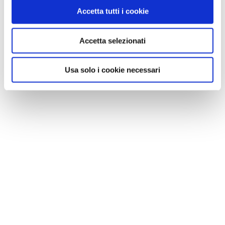
Accetta tutti i cookie
NEWS
Accetta selezionati
A Parma torna il Salone del Camper: dieci giorni
dedicati al turismo en plein air
Usa solo i cookie necessari