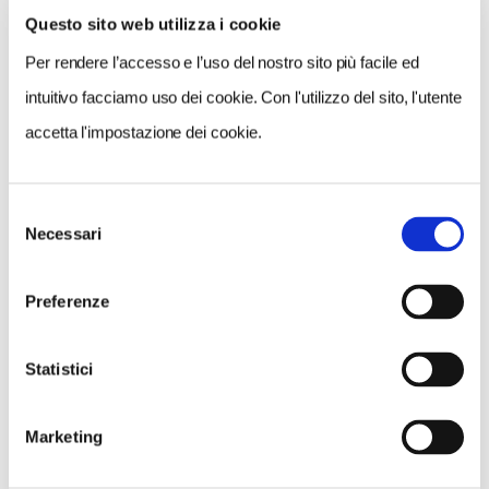
Questo sito web utilizza i cookie
Per rendere l’accesso e l’uso del nostro sito più facile ed
intuitivo facciamo uso dei cookie. Con l'utilizzo del sito, l'utente
accetta l'impostazione dei cookie.
Selezione
Necessari
NEWS
del
consenso
A Parma torna il Salone del Camper: dieci giorni
Preferenze
dedicati al turismo en plein air
Statistici
Marketing