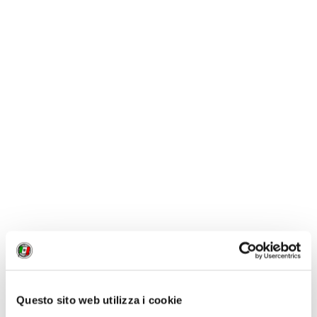
domenica. Che musica sia.
INFO
Per maggiori informazioni su PianoCity Milano,
ecco la
nostra news dedicata
.
Tutti i concerti sono a ingresso gratuito.
Questo sito web utilizza i cookie