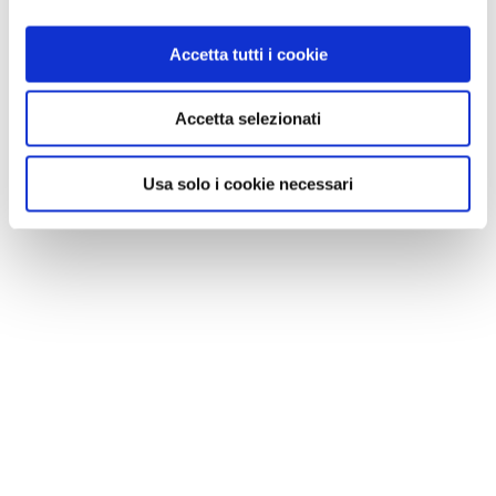
Ore 15 - "4 mani all'opera" - FuegoDuo: Silvia Lama e
Matteo Farnè (L. v. Beethoven, G. Bizet, J. Brahms, P. I.
Accetta tutti i cookie
Tchaikovsky)
Accetta selezionati
Ore 16 - Nina Esiava (classica: Bach, Schubert,
Rachmaninov, Scarlatti, Chopin)
Usa solo i cookie necessari
Ore 17 - Irene Veneziano (classica: Chopin, Granados,
Liszt)
Domenica 22
Ore 14 - Tra classica e jazz - Duo Peruzzi-Zanaboni:
Silvia Peruzzi e Silvia Zanaboni (B. Evans, G. Fauré, G.
Gershwin, F. Poulenc)