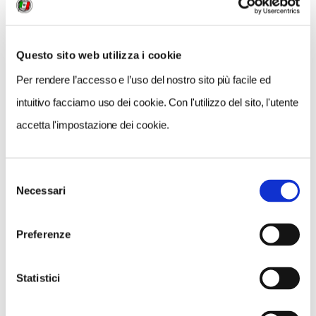
Questo sito web utilizza i cookie
Per rendere l’accesso e l’uso del nostro sito più facile ed
intuitivo facciamo uso dei cookie. Con l'utilizzo del sito, l'utente
accetta l'impostazione dei cookie.
Selezione
Necessari
del
consenso
NEWS
Preferenze
A Parma torna il Salone del Camper: dieci giorni
dedicati al turismo en plein air
Statistici