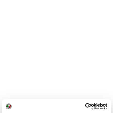
ROMA, IL FESTIVAL CHE FA VENIR VOGLIA DI
PARTIRE
Il racconto del mondo attraverso la letteratura, la
geografia, la fotografia, il giornalismo, il cinema, il
teatro e il disegno. Questa l'anima del
Festival della
letteratura di viaggio di Roma che si svolge dall'11 al
13 settembre nella splendida cornice di villa
Celimontana
. Tantil gli appuntamenti in programma
con scrittori e avventurieri, studiosi e antropologi.
Promosso dalla Società geografica italiana, in
collaborazione con Federculture, il festival è diretto da
Stefano Malatesta e Antonio Politano ne cura il
programma.
Info:
www.festivalletteratura.it
www.festivalcomunicazione.it