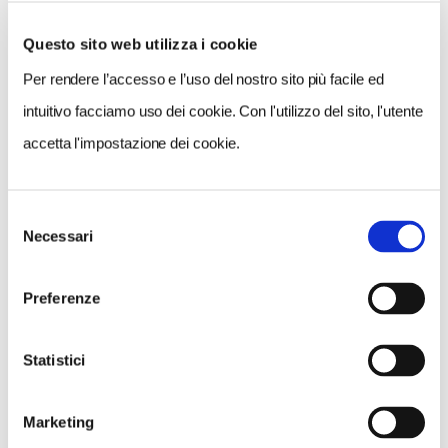
www.festivaletteraturadiviaggio.it
Questo sito web utilizza i cookie
Per rendere l’accesso e l’uso del nostro sito più facile ed
CONDIVIDI
intuitivo facciamo uso dei cookie. Con l'utilizzo del sito, l'utente
accetta l'impostazione dei cookie.
0
LIKE
Selezione
Necessari
del
MI PIACE
consenso
Preferenze
Statistici
Marketing