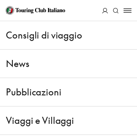
ACCEDI
Consigli di viaggio
Apri 
Cerca
News
Pubblicazioni
NEWS
Apri 
DOPO 270 ANNI, UN CANALETTO
Viaggi e Villaggi
(CON VISTA) A VENEZIA
Apri 
10 OTTOBRE 2013