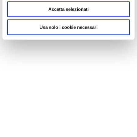
nella collezione Reale del Castello di Windsor, in
Accetta selezionati
Inghilterra.
Usa solo i cookie necessari
Per informazioni e prenotazioni:
Palazzo degli Scalzi,
via Gramsci 5,
Sassoferrato (An)
Iat, tel. 0732 956257 - 333
7301732;
www.sassoferratoturismo.it
.
Orari: da martedì a venerdì 10-19; sabato e domenica
10-20. Fino al 5 novembre 2017.
Ingresso ridotto soci
Tci.