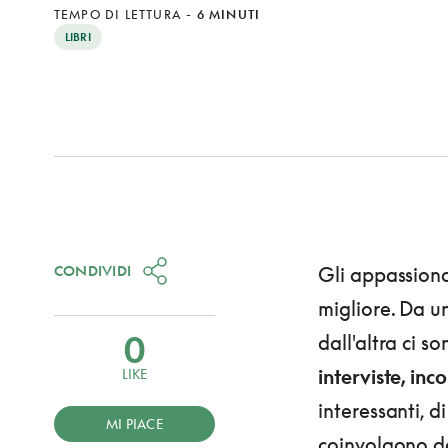
TEMPO DI LETTURA
-
6 MINUTI
LIBRI
CONDIVIDI
Gli appassiona
migliore. Da un
0
dall'altra ci so
interviste, inco
LIKE
interessanti, 
MI PIACE
coinvolgono de