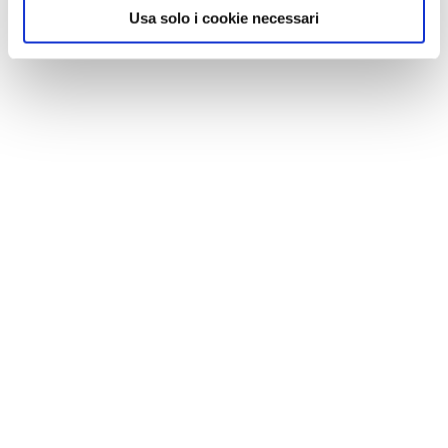
(Nevada), Mojave Trails (California), Sand to Snow
Usa solo i cookie necessari
(California), Bears Ears (Utah), Gold Butte (Nevada).
CONDIVIDI
0
LIKE
MI PIACE