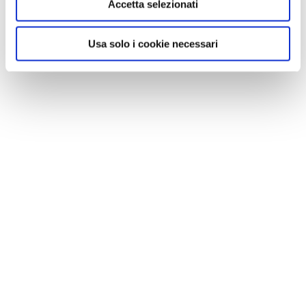
Accetta selezionati
Le nostre montagne stanno morendo: parola di
Mario Tozzi
Usa solo i cookie necessari