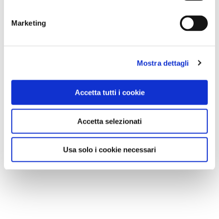
-
Una nuova formula di città
Gli appelli
Marketing
-
L'appello di A.mo.do. sulla mobilità dolce
-
L'appello delle ong europee per un nuovo modello di
sviluppo
Mostra dettagli
Accetta tutti i cookie
CONDIVIDI
Accetta selezionati
0
Usa solo i cookie necessari
LIKE
MI PIACE