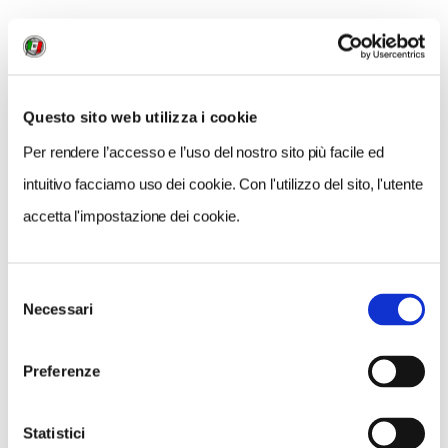
APPROFONDIMENTI
Le analisi del Centro Studi Tci
-
Le conseguenze per il turismo in Italia
-
Quali località soffriranno maggiormente per
l'assenza di stranieri
Questo sito web utilizza i cookie
-
Le province che dipendono di più dal mercato
Per rendere l’accesso e l’uso del nostro sito più facile ed
tedesco
intuitivo facciamo uso dei cookie. Con l'utilizzo del sito, l'utente
-
Come cambierà il turismo in Toscana
accetta l'impostazione dei cookie.
Le interviste
-
Nando Pagnoncelli, le reazioni degli italiani
Selezione
Necessari
-
Marco Peci, il futuro del turismo organizzato
del
consenso
-
Gianni Brogini, il futuro del turismo in camper
Gli scenari
Preferenze
-
Come sarà l'estate 2020?
-
Il treno batterà l'aereo?
Statistici