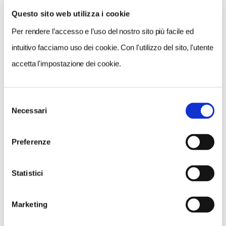
Questo sito web utilizza i cookie
Per rendere l’accesso e l’uso del nostro sito più facile ed
intuitivo facciamo uso dei cookie. Con l'utilizzo del sito, l'utente
accetta l'impostazione dei cookie.
Selezione
Necessari
del
consenso
Preferenze
Statistici
Inaugurazione della fontana pubblica a Scillato (Pa) - foto di Luigi Vittorio
Bertarelli, Archivio Tci
Marketing