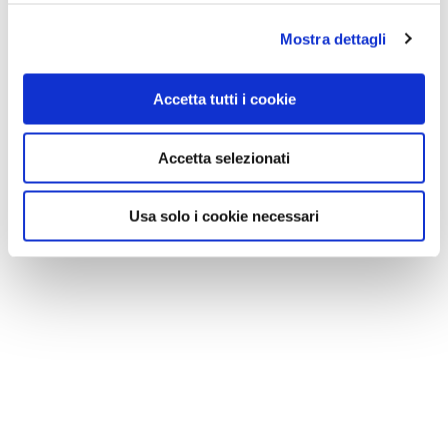
Bertarelli e il suo compare, in bicicletta,
ci misero tre
ore e quaranta per coprire i 64 chilometri da
Mostra dettagli
Messina a Giarre
. Circa 17 km/h, che, considerate le
strade e i mezzi di allora, e la distrazione del geologo
Accetta tutti i cookie
chiacchierone, era comunque già allora
una più che
onorevole media cicloturistica.
Accetta selezionati
Ieri i girini sono andati
al doppio della velocità
. E oggi
Usa solo i cookie necessari
andranno ancora più forte.
Il