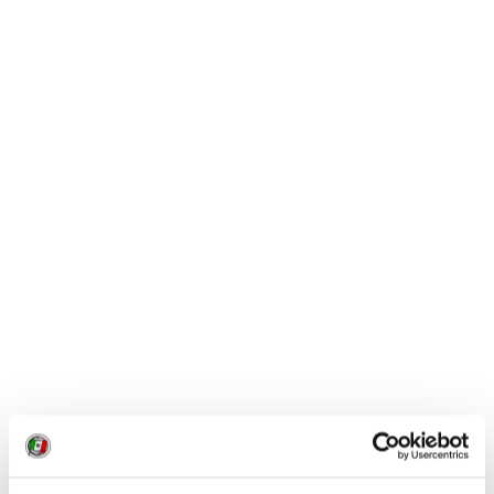
Messina-Catania è una strada orrenda. Immaginate
un fondo durissimo, che sarebbe ottimo se ad ogni
dieci metri non fosse sgretolato, come rotto col
piccone, fino alla profondità di otto o dieci centimetri,
supponete che il pietrisco tagliente tolto fuori da
queste buche fosse sparso sul resto della strada, e che
tutto quanto fosse seppellito in tre dita di polvere.
Impossibile tenere un passo discreto, senza mettere in
pericolo la macchina. Bisogna impegnarsi a
caracollare continuamente a destra e a sinistra,
evitando alla meglio le buche più appariscenti
.” E così
abbiamo scoperto una fonte letteraria della premiata
ditta Mogol-Battisti:
“Sì viaggiare, evitando le buche
più dure”.