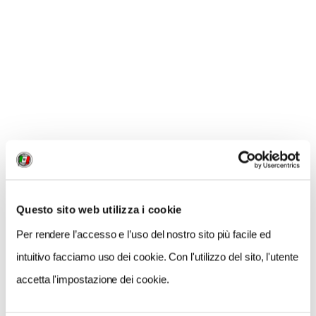
Questo sito web utilizza i cookie
NEWS
Per rendere l’accesso e l’uso del nostro sito più facile ed
A Parma torna il Salone del Camper: dieci giorni
intuitivo facciamo uso dei cookie. Con l'utilizzo del sito, l'utente
dedicati al turismo en plein air
accetta l'impostazione dei cookie.