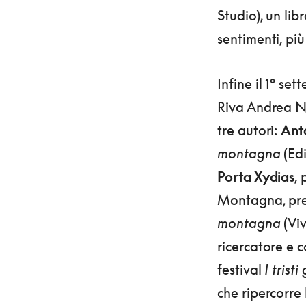
Studio), un lib
sentimenti, più
Infine il 1° s
Riva Andrea N
tre autori:
Anto
montagna
(Edi
Porta Xydias
,
Montagna, pres
montagna
(Viv
ricercatore e 
festival
I tristi
che ripercorre 