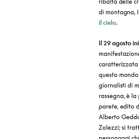
ribalta delle 
di montagna, il
il cielo
.
Il 29 agosto in
manifestazione,
caratterizzata
questo mondo: a
giornalisti di
rassegna, è la
parete
, edito 
Alberto Gedd
Zolezzi; si tra
personaggi ch