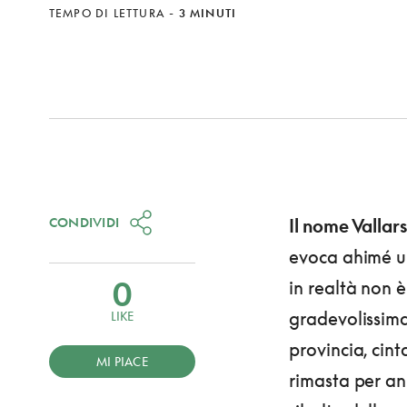
TEMPO DI LETTURA
-
3 MINUTI
CONDIVIDI
Il nome Vallar
evoca ahimé un
0
in realtà non è
gradevolissima
LIKE
provincia, cint
MI PIACE
rimasta per ann