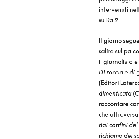
intervenuti ne
su Rai2.
Il giorno segue
salire sul palc
il giornalista 
Di roccia e di 
(Editori Laterz
dimenticata
(C
raccontare con
che attraversa
dai confini d
richiamo dei s