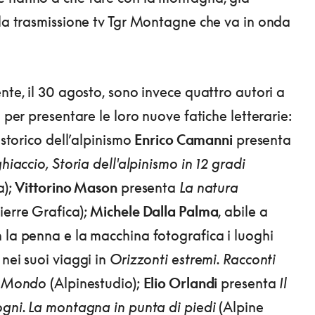
lla trasmissione tv Tgr Montagne che va in onda
nte, il 30 agosto, sono invece quattro autori a
o per presentare le loro nuove fatiche letterarie:
e storico dell’alpinismo
Enrico Camanni
presenta
ghiaccio, Storia dell'alpinismo in 12 gradi
a);
Vittorino Mason
presenta
La natura
ierre Grafica);
Michele Dalla Palma
, abile a
 la penna e la macchina fotografica i luoghi
 nei suoi viaggi in
Orizzonti estremi. Racconti
el Mondo
(Alpinestudio);
Elio Orlandi
presenta
Il
ogni. La montagna in punta di piedi
(Alpine