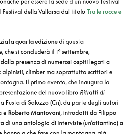
cronache per essere la sede d un nuovo festival
 Festival della Vallarsa dal titolo
Tra le rocce e
izia la quarta edizione
di questa
 che si concluderà il 1° settembre,
 dalla presenza di numerosi ospiti legati a
lpinisti, climber ma soprattutto scrittori e
 montagna. Il primo evento, che inaugura la
 presentazione del nuovo libro
Ritratti di
da Fusta di Saluzzo (Cn), da parte degli autori
a e
Roberto Mantovan
i
, introdotti da Filippo
tta di una antologia di interviste (un'ottantina) a
e hanno a che fare con la montagna, già