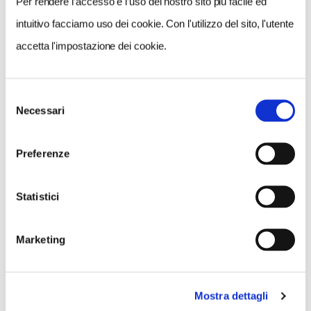
Per rendere l’accesso e l’uso del nostro sito più facile ed
intuitivo facciamo uso dei cookie. Con l'utilizzo del sito, l'utente
accetta l'impostazione dei cookie.
NEWS
A Parma torna il Salone del Camper: dieci giorni
Selezione
Necessari
del
dedicati al turismo en plein air
consenso
Preferenze
Statistici
Marketing
Mostra dettagli