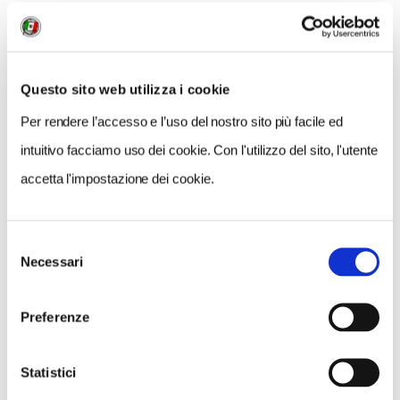
Questo sito web utilizza i cookie
Per rendere l’accesso e l’uso del nostro sito più facile ed
intuitivo facciamo uso dei cookie. Con l'utilizzo del sito, l'utente
accetta l'impostazione dei cookie.
Selezione
Necessari
del
consenso
Preferenze
NEWS
A Parma torna il Salone del Camper: dieci giorni
Statistici
dedicati al turismo en plein air