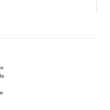
do
la
da