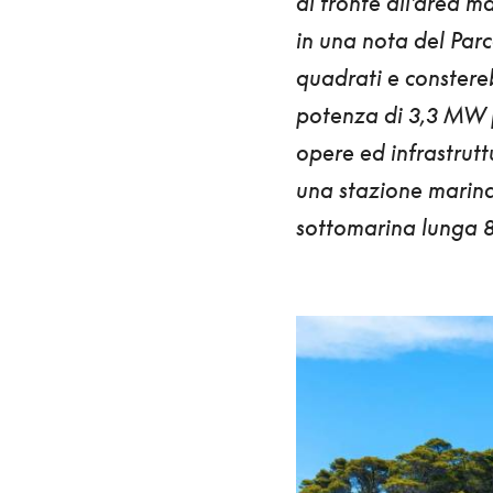
di fronte all'area ma
in una nota del Par
quadrati
e constereb
potenza di 3,3 MW p
opere ed infrastrutt
una stazione marina
sottomarina lunga 8,