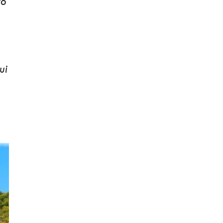
to
ui