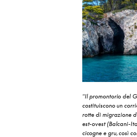
"Il promontorio del G
costituiscono
un corr
rotte di migrazione d
est-ovest (Balcani-Ita
cicogne e gru, così c