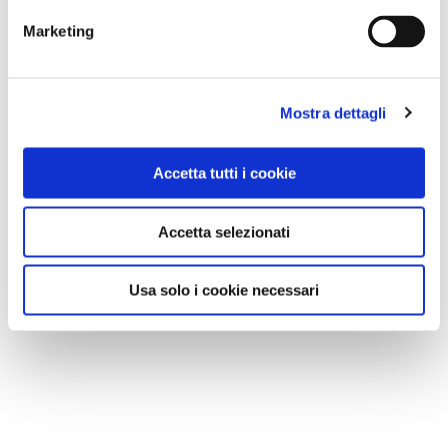
Marketing
Mostra dettagli
Accetta tutti i cookie
Chiostri di Sant'Eustorgio, Kimsooja, To Breathe
Un progetto site specific realizzato dall'artista
Accetta selezionati
coreana alla Cappella Portinari e alle due cappelle
Solariane dove la luce solare esterna proveniente dalle
Usa solo i cookie necessari
sette finestre e loculi si rifrange attraverso speciali
pellicole. Si crea così un terzo cielo per gli ospiti che
possono così vivere un'esperienza immersiva in un
contesto di per sé di valore.
Info:
fino al 15 giugno, 10 euro, tutti i giorni 10-18;