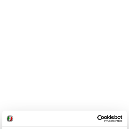
Il convegno
Architettura e turismo: strutture ricettive e
servizi
vuole quindi illustrare le possibilità offerte
dall’evoluzione dell’architettura alberghiera
nell’individuare nuove soluzioni che possano essere
mutuate in altri contesti e costituire un esempio di
“buone pratiche”. L'incontro inizierà alle
ore 9.15
con i
saluti delle autorità regionali e proseguirà per tutto la
giornata con gli interventi degli esperti e degli esercenti
provenienti dalla Valle d'Aosta come dall'Alto Adige o
dalla Savoia.
CONDIVIDI