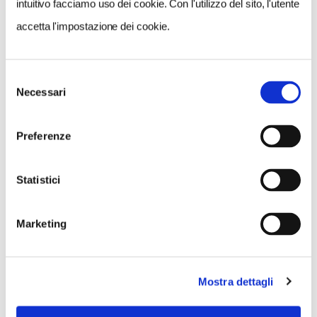
intuitivo facciamo uso dei cookie. Con l'utilizzo del sito, l'utente
accetta l'impostazione dei cookie.
NEWS
A Parma torna il Salone del Camper: dieci giorni
Selezione
dedicati al turismo en plein air
Necessari
del
consenso
Preferenze
Statistici
Marketing
Mostra dettagli