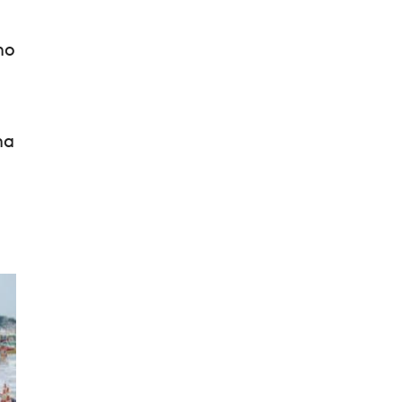
no
ha