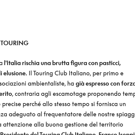
L TOURING
a
l'Italia rischia una brutta figura con pasticci,
i elusione.
Il Touring Club Italiano, per primo e
ssociazioni ambientaliste, ha
già espresso con forz
erito
, contraria agli escamotage proponendo tem
 precise perché allo stesso tempo si fornisca un
enza adeguato al frequentatore delle nostre spiag
ia attenzione alla buona gestione del territorio
l Presidente del Touring Club Italiano, Franco Iseppi