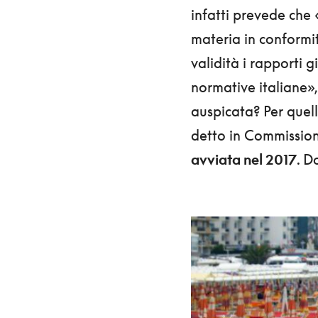
infatti prevede che 
materia in conformit
validità i rapporti g
normative italiane»
auspicata? Per quell
detto in Commission
avviata nel 2017
. D