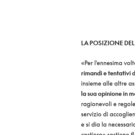
LA POSIZIONE DE
«Per l'ennesima volt
rimandi e tentativi d
insieme alle altre a
la sua opinione in m
ragionevoli e regole
servizio di accogli
e si dia la necessar
costiero» sostiene
i