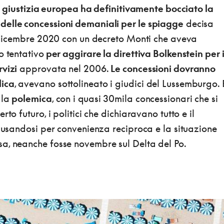
 di giustizia europea ha definitivamente bocciato la
elle concessioni demaniali per le spiagge
decisa
31 dicembre 2020 con un decreto Monti che aveva
o tentativo
per aggirare la direttiva Bolkenstein per i
rvizi
approvata nel 2006.
Le concessioni dovranno
lica
, avevano sottolineato i giudici del Lussemburgo. 
 la
polemica
, con i quasi 30mila concessionari che si
rto futuro, i politici che dichiaravano tutto e il
ccusandosi per convenienza reciproca e la situazione
a, neanche fosse novembre sul Delta del Po.