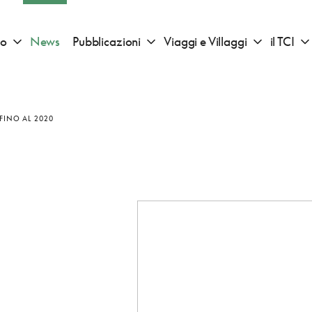
io
News
Pubblicazioni
Viaggi e Villaggi
il TCI
Apri sotto menu "Consigli di viaggio"
Apri sotto menu "Pubblicazioni"
Apri sotto 
FINO AL 2020