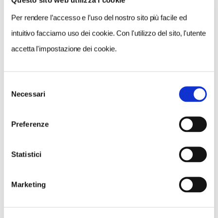
Questo sito web utilizza i cookie
Per rendere l’accesso e l’uso del nostro sito più facile ed
intuitivo facciamo uso dei cookie. Con l'utilizzo del sito, l'utente
accetta l'impostazione dei cookie.
NEWS
Selezione
Necessari
del
A Parma torna il Salone del Camper: dieci giorni
consenso
dedicati al turismo en plein air
Preferenze
Statistici
Marketing