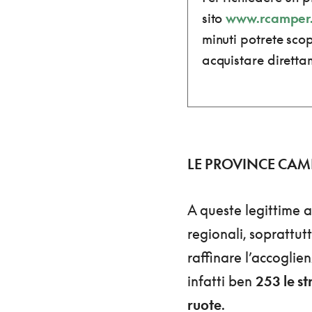
sito
www.rcamper.
minuti potrete sco
acquistare diretta
LE PROVINCE CAM
A queste legittime a
regionali, soprattut
raffinare l’accoglie
infatti ben
253 le st
ruote
.