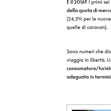
E il 2016?
I primi sei
della quota di mer
(24,3% per le nuove
quelle di caravan).
Sono numeri che di
viaggio in libertà. 
consumatore/turista
adeguata
i
n termini