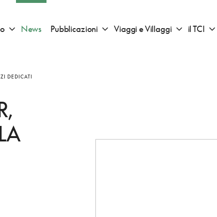
io
News
Pubblicazioni
Viaggi e Villaggi
il TCI
Apri sotto menu "Consigli di viaggio"
Apri sotto menu "Pubblicazioni"
Apri sotto 
ZI DEDICATI
R,
LA