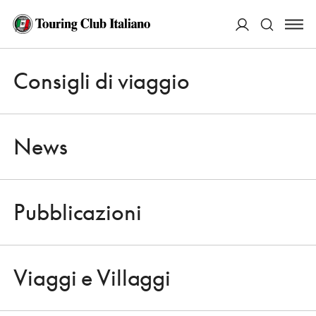
ACCEDI
Consigli di viaggio
Apri 
Cerca
News
Pubblicazioni
NEWS
Apri 
UNO SPLENDIDO QUARANTENNE
Viaggi e Villaggi
24 AGOSTO 2009
Apri 