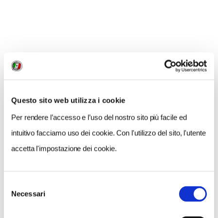
Scopri di più sul concorso sulla pagina di
Wikimedia
Italia
!
Questo sito web utilizza i cookie
Per rendere l’accesso e l’uso del nostro sito più facile ed
intuitivo facciamo uso dei cookie. Con l'utilizzo del sito, l'utente
accetta l'impostazione dei cookie.
Val d'Orcia - Claudio Minghi, Concorso WLM 2018
Selezione
Necessari
del
consenso
CONDIVIDI