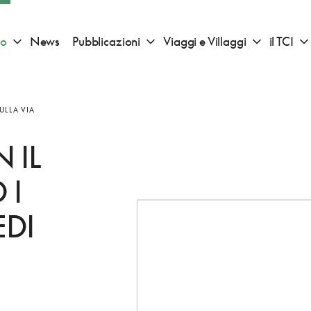
io
News
Pubblicazioni
Viaggi e Villaggi
il TCI
Apri sotto menu "Consigli di viaggio"
Apri sotto menu "Pubblicazioni"
Apri sotto 
ULLA VIA
 IL
 I
EDI