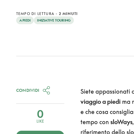
TEMPO DI LETTURA
-
2 MINUTI
A PIEDI
INIZIATIVE TOURING
CONDIVIDI
Siete appassionati 
viaggio a piedi
ma n
0
e che cosa consigliar
tempo con
sloWays
LIKE
riferimento dello sl