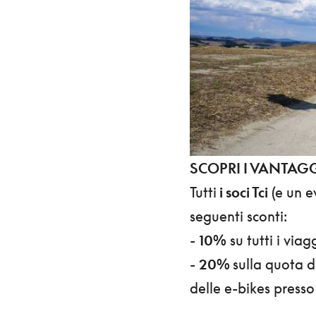
SCOPRI I VANTAGGI
Tutti
i soci Tci
(e un e
seguenti sconti:
-
10%
su tutti i via
-
20%
sulla quota d
delle e-bikes presso 