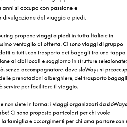
a anni si occupa con passione e
a divulgazione del viaggio a piedi.
Touring propone
viaggi a piedi in tutta Italia e in
issimo ventaglio di offerta. Ci sono
viaggi di gruppo
adatti a tutti, con trasporto dei bagagli tra una tappa
ione ai cibi locali e soggiorno in strutture selezionate;
tà
, senza accompagnatore, dove sloWays si preoccu
delle prenotazioni alberghiere, del
trasporto bagagl
ò servire per facilitare il viaggio.
e non siete in forma:
i viaggi organizzati da sloWay
ambe
! Ci sono proposte particolari per chi vuole
 la famiglia
e accorgimenti per chi ama
portare con 