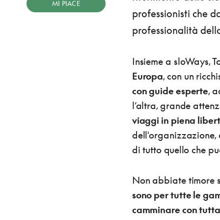
MI PIACE
professionisti che d
professionalità dell
Insieme a sloWays, 
Europa
, con un ricch
con guide esperte
, 
l’altra, grande attenz
viaggi in piena liber
dell'organizzazione, 
di tutto quello che pu
Non abbiate timore s
sono per tutte le g
camminare con tutta