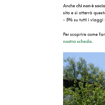
Anche
chi non è socio
sito e si otterrà ques
-
5%
su tutti i viagg
Per scoprire come far
nostra scheda.