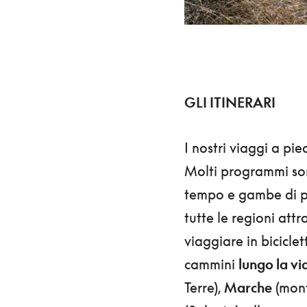
GLI ITINERARI
I nostri viaggi a pie
Molti programmi so
tempo e gambe di per
tutte le regioni att
viaggiare in biciclet
cammini
lungo la vi
Terre),
Marche
(monti