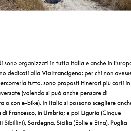
di sono organizzati in tutta Italia e anche in Europ
no dedicati alla
Via Francigena
: per chi non avess
correrla tutta, sono proposti itinerari più corti in
raversate (volendo si può anche pensare di
ta o con e-bike). In Italia si possono scegliere anch
a di Francesco, in Umbria
; e poi
Liguria
(Cinque
 Sibillini),
Sardegna
,
Sicilia
(Eolie e Etna),
Puglia