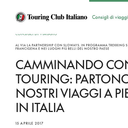
Consigli di viagg
CONSIGLI DI VIAGGIO
AL VIA LA PARTNERSHIP CON SLOWAYS. IN PROGRAMMA TREKKING S
FRANCIGENA E NEI LUOGHI PIÙ BELLI DEL NOSTRO PAESE
CAMMINANDO CON
TOURING: PARTONO
NOSTRI VIAGGI A PI
IN ITALIA
15 APRILE 2017