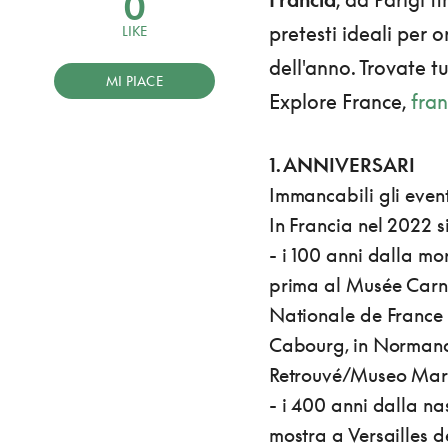
0
pretesti ideali per
LIKE
dell'anno. Trovate tu
MI PIACE
Explore France,
fran
1. ANNIVERSARI
Immancabili gli event
In Francia nel 2022 si
- i 100 anni dalla mo
prima al Musée Carnav
Nationale de France (
Cabourg, in Normand
Retrouvé/Museo Marc
- i 400 anni dalla na
mostra a Versailles d