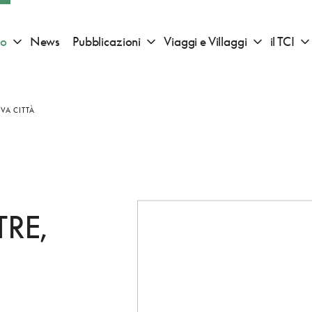
io
News
Pubblicazioni
Viaggi e Villaggi
il TCI
Apri sotto menu "Consigli di viaggio"
Apri sotto menu "Pubblicazioni"
Apri sotto 
VA CITTÀ
RE,