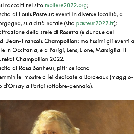
ti raccolti nel sito
moliere2022.org
;
scita di
Louis Pasteur
: eventi in diverse località, a
Borgogna, sua città natale (sito
pasteur2022.fr
);
cifrazione della stele di Rosetta (e dunque dei
 di
Jean-Francois Champollion
: moltissimi gli eventi 
le in Occitania, e a Parigi, Lens, Lione, Marsiglia. Il
Eureka! Champollion 2022.
scita di
Rosa Bonheur
, pittrice icona
emminile: mostre a lei dedicate a Bordeaux (maggio-
o d'Orsay a Parigi (ottobre-gennaio).