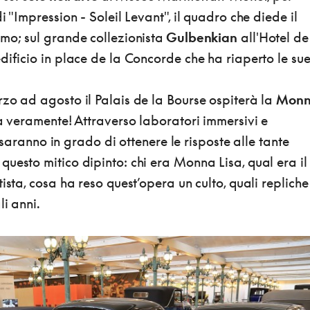
i "Impression - Soleil Levant", il quadro che diede il
mo; sul grande collezionista
Gulbenkian
all'Hotel de
dificio in place de la Concorde che ha riaperto le su
rzo ad agosto il Palais de la Bourse ospiterà la
Mon
la veramente! Attraverso laboratori immersivi e
ri saranno in grado di ottenere le risposte alle tante
uesto mitico dipinto: chi era Monna Lisa, qual era il
ista, cosa ha reso quest’opera un culto, quali repliche
li anni.