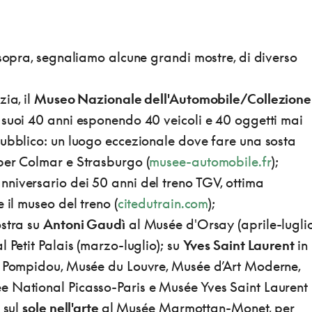
 sopra, segnaliamo alcune grandi mostre, di diverso
zia, il
Museo Nazionale dell'Automobile/Collezione
 suoi 40 anni esponendo 40 veicoli e 40 oggetti mai
pubblico: un luogo eccezionale dove fare una sosta
per Colmar e Strasburgo (
musee-automobile.fr
);
niversario dei 50 anni del treno TGV, ottima
 il museo del treno (
citedutrain.com
);
stra su
Antoni Gaudì
al Musée d'Orsay (aprile-luglio
l Petit Palais (marzo-luglio); su
Yves Saint Laurent
in
e Pompidou, Musée du Louvre, Musée d’Art Moderne,
 National Picasso-Paris e Musée Yves Saint Laurent
 sul
sole nell'arte
al Musée Marmottan-Monet, per