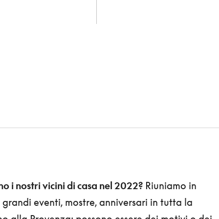
 i nostri vicini di casa nel 2022?
Riuniamo in
 grandi eventi, mostre, anniversari in tutta la
fino alla Provenza: possono essere dei motivi o dei