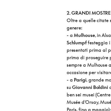
2. GRANDI MOSTRE
Oltre a quelle citate
genere:
- a
Mulhouse
, in Alsa
Schlumpf
festeggia i
presentati prima al 
prima di proseguire 
sempre a Mulhouse an
occasione per visitare
- a
Parigi
, grande mo
su
Giovanni Boldini
a
ben sei musei (Centr
Musée d’Orsay, Musée
Paris, fino a maggio);