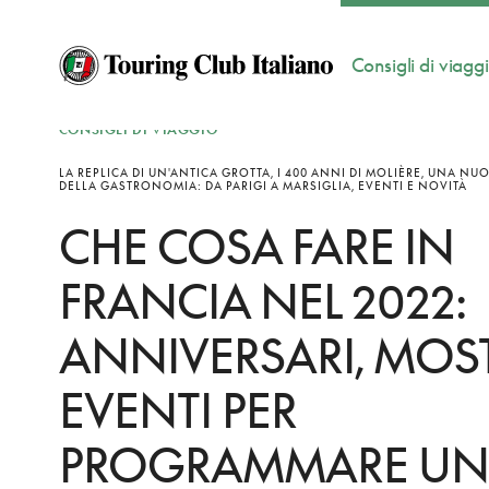
Consigli di viagg
CONSIGLI DI VIAGGIO
LA REPLICA DI UN'ANTICA GROTTA, I 400 ANNI DI MOLIÈRE, UNA NUO
DELLA GASTRONOMIA: DA PARIGI A MARSIGLIA, EVENTI E NOVITÀ
CHE COSA FARE IN
FRANCIA NEL 2022:
ANNIVERSARI, MOST
EVENTI PER
PROGRAMMARE UN