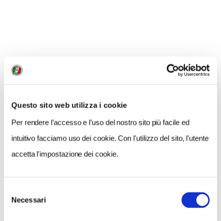
disposizioni diverse.
Certo, può sempre capitare che dopo aver scelto con
tanto impegno il vostro posto ideale vi si sieda
accanto
un passeggero, come dire, sovrappeso, che
Questo sito web utilizza i cookie
deborda sul vostro posto perfetto
e allora addio
calcoli e comodità. Comunque, volete un vero
Per rendere l’accesso e l’uso del nostro sito più facile ed
consiglio sul posto migliore in un volo a lungo raggio?
intuitivo facciamo uso dei cookie. Con l'utilizzo del sito, l'utente
Insistete per farvi fare
un upgrade in Business
, First,
accetta l'impostazione dei cookie.
Premium, Magnifica o quel che sia. Lì sì che viaggiarete
comodi.
Selezione
Necessari
del
consenso
CONDIVIDI