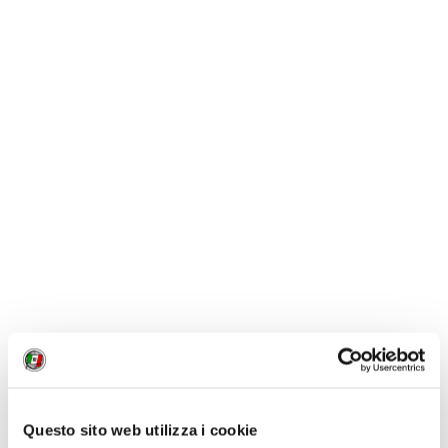
notturni: l’Europa green
riparte in treno?
Un piano d’azione europeo per
promuovere i servizi ferroviari
passeggeri a lunga
percorrenza e agevolare nuovi
collegamenti notturni
NEWS
Sui binari d’Europa
torneranno i treni Trans Europ
Express (TEE)?
Un progetto green per
Questo sito web utilizza i cookie
rilanciare i collegamenti