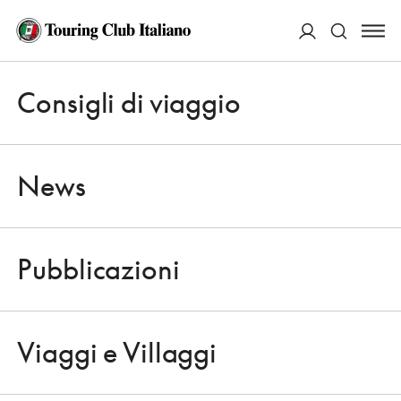
ACCEDI
MUOVERSI
Consigli di viaggio
Apri 
Cerca
News
Pubblicazioni
Apri 
Viaggi e Villaggi
Apri 