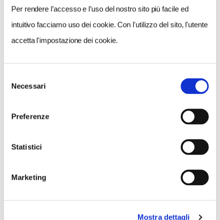
ferroviari a lunga distanza
Per rendere l’accesso e l’uso del nostro sito più facile ed
intuitivo facciamo uso dei cookie. Con l'utilizzo del sito, l'utente
accetta l'impostazione dei cookie.
NEWS
Treni turistici e ferrovie locali:
un webinar sulla mobilità
Selezione
Necessari
del
dolce
consenso
L’Alleanza Mobilità Dolce dà
Preferenze
appuntamento giovedì 22
ottobre
Statistici
Marketing
NEWS
Treni, il miraggio dell’alta
velocità Milano-Londra
Mostra dettagli