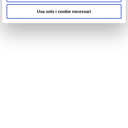
Usa solo i cookie necessari
GALLERIA FOTOGRAFICA
Donnavventura
Do
1 / 8
NEWS