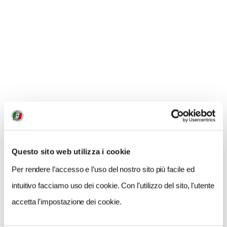
Questo sito web utilizza i cookie
Per rendere l’accesso e l’uso del nostro sito più facile ed
Custumi tradizionali giapponesi / foto Thinkstock
intuitivo facciamo uso dei cookie. Con l'utilizzo del sito, l'utente
COME SEGUIRLE
Potete seguire il viaggio in diretta sul web e sulle
accetta l'impostazione dei cookie.
pagine social ufficiali di
Donnavventura