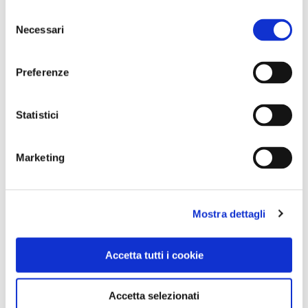
(Facebook, Instagram - con due canali, Donnavventura
Selezione
e Donnavventuralive, con molte immagini e retroscena
Necessari
del
della giornata - e Snapchat).
consenso
Preferenze
CONDIVIDI
Statistici
0
Marketing
LIKE
MI PIACE
Mostra dettagli
Accetta tutti i cookie
Accetta selezionati