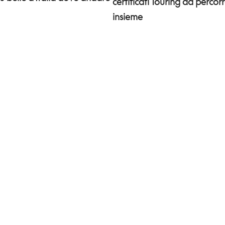
certificati Touring da percor
insieme