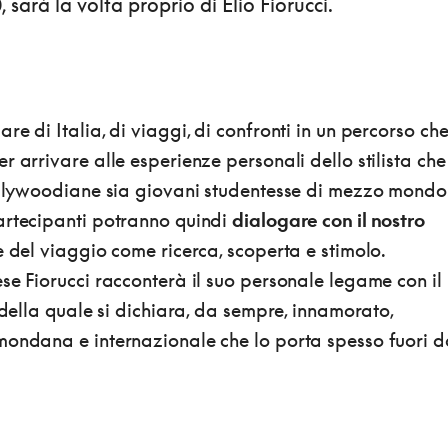
, sarà la volta proprio di Elio Fiorucci.
re di Italia, di viaggi, di confronti in un percorso ch
r arrivare alle esperienze personali dello stilista che
hollywoodiane sia giovani studentesse di mezzo mondo
artecipanti potranno quindi
dialogare con il nostro
 del viaggio come ricerca, scoperta e stimolo.
se Fiorucci racconterà il suo personale legame con il
a della quale si dichiara, da sempre, innamorato,
mondana e internazionale che lo porta spesso fuori d