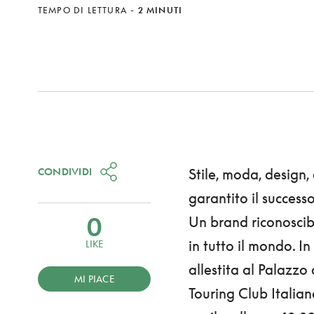
TEMPO DI LETTURA
-
2 MINUTI
CONDIVIDI
Stile, moda, design,
garantito il success
0
Un brand riconoscibi
in tutto il mondo. I
LIKE
allestita al Palazzo
MI PIACE
Touring Club Italian