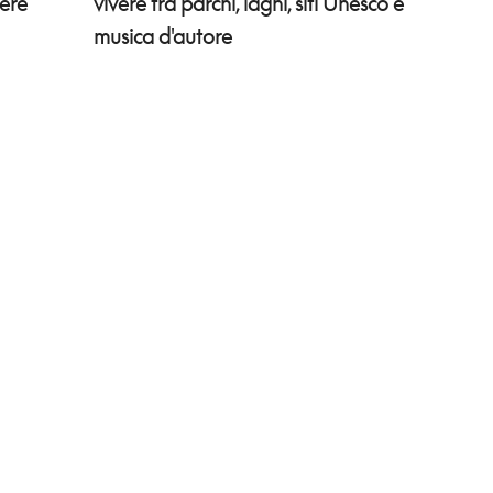
rere
vivere tra parchi, laghi, siti Unesco e
musica d'autore