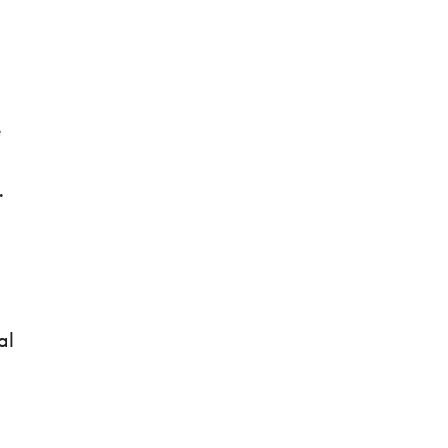
e
.
al