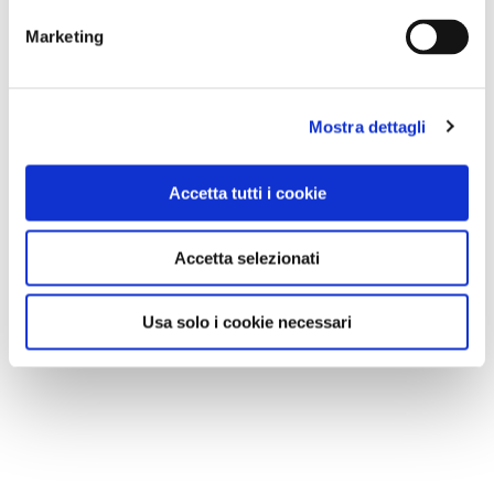
architettura romanico-gotica con influssi bizantini
Marketing
sottolineati dal portale decorato, dalla lavorazione
dei capitelli e dalla pianta a croce greca. Poco lontano
dal bivio per Castelbellino è invece l’
abbazia di S.
Mostra dettagli
Apollinare
, ancora più antica poiché fondata intorno
al IX-X secolo e arricchita in seguito da affreschi di
Accetta tutti i cookie
scuola marchigiana.
Accetta selezionati
Si giunge così alla conclusione dell’itinerario, nel centro
principale della Vallesina.
Jesi
,
città natale di Federico
Usa solo i cookie necessari
II di Svevia
e del compositore
Giambattista Pergolesi
,
è una delle località più piacevoli della regione, con un
animato nucleo antico di grande respiro che conserva
un patrimonio monumentale di assoluto rilievo,
racchiuso da una cinta muraria ottimamente
conservata.