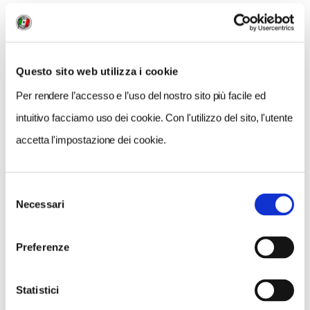
Questo sito web utilizza i cookie
Per rendere l’accesso e l’uso del nostro sito più facile ed
Cupramontana e vigneti di Verdicchio / Getty Images
intuitivo facciamo uso dei cookie. Con l'utilizzo del sito, l'utente
accetta l'impostazione dei cookie.
DALLE ANTICHE ABBAZIE AI TESORI DI JESI
Dove ha inizio la pianura,
due tappe
rappresentano le
Selezione
Necessari
del
più importanti
testimonianze del monachesimo
che
consenso
segnò per secoli la vita e lo sviluppo culturale ed
economico del territorio. L’
abbazia di S. Maria delle
Preferenze
Moie
– oggi inglobata nel centro abitato – sorse nel
XII secolo in un sito allora isolato ai margini di un
Statistici
bosco, e rappresenta un notevole esempio di