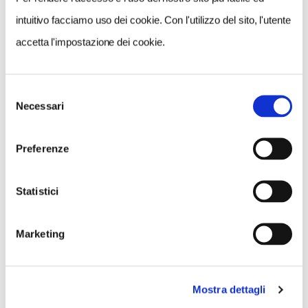
intuitivo facciamo uso dei cookie. Con l'utilizzo del sito, l'utente
accetta l'impostazione dei cookie.
CONSIGLI DI VIAGGIO
Astroturismo in Italia: 10 luoghi dove il cielo diventa
Selezione
protagonista
Necessari
del
consenso
Preferenze
Statistici
Marketing
Mostra dettagli