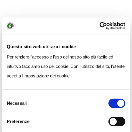
Madonna del Sasso
o
fin sul
Mottarone.
"Stiamo sviluppando le nostre
collaborazioni in ambito turistico affiancandoci
sempre a strutture che condividano con noi
valori di qualità e affidabilità come Villa Crespi,
eccellenza del lago d'Orta" spiega
Federica
Questo sito web utilizza i cookie
Cudini
, Marketing Manager Bosch eBike
Per rendere l’accesso e l’uso del nostro sito più facile ed
Systems Italia.
intuitivo facciamo uso dei cookie. Con l'utilizzo del sito, l'utente
accetta l'impostazione dei cookie.
Selezione
Necessari
del
consenso
Preferenze