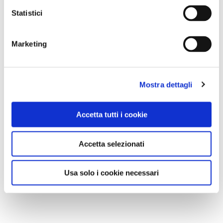
Statistici
Marketing
Il pic nic gourmand dei Cannavacciuolo a Villa Crespi / foto Lorenzo De Simone​
Mostra dettagli
ORTA SAN GIULIO, IL SACRO MONTE E L'ISOLA
Accetta tutti i cookie
Dopo il pranzo la pedalata riprende. A poca distanza,
il
Sacro Monte di Orta San Giulio.
Dove
Accetta selezionati
affacciandosi per la prima volta ad una delle venti
cappelle non pare quasi vero, si ha la sensazione di
Usa solo i cookie necessari
aver sbagliato indirizzo, quasi si dovessero dare due
colpi di campanello. All'interno si trovano infatti
statue
in terracotta a grandezza naturale
, impegnate a far
rivivere i momenti più importanti della
vita di San