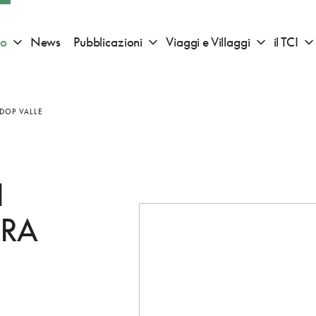
io
News
Pubblicazioni
Viaggi e Villaggi
il TCI
Apri sotto menu "Consigli di viaggio"
Apri sotto menu "Pubblicazioni"
Apri sotto 
 DOP VALLE
I
ERA