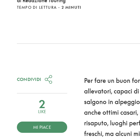
di Redazione Touring
TEMPO DI LETTURA
-
2 MINUTI
CONDIVIDI
Per fare un buon fo
allevatori, capaci di
2
salgono in alpeggio 
anche ottimi casari
LIKE
risaputo, luoghi per
MI PIACE
freschi, ma alcuni 