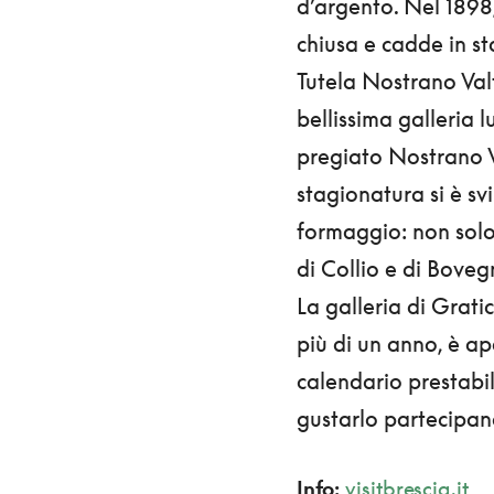
d’argento. Nel 1898,
chiusa e cadde in s
Tutela Nostrano Val
bellissima galleria 
pregiato Nostrano Va
stagionatura si è sv
formaggio: non sol
di Collio e di Boveg
La galleria di Grati
più di un anno, è ap
calendario prestabil
gustarlo partecipan
Info:
visitbrescia.it