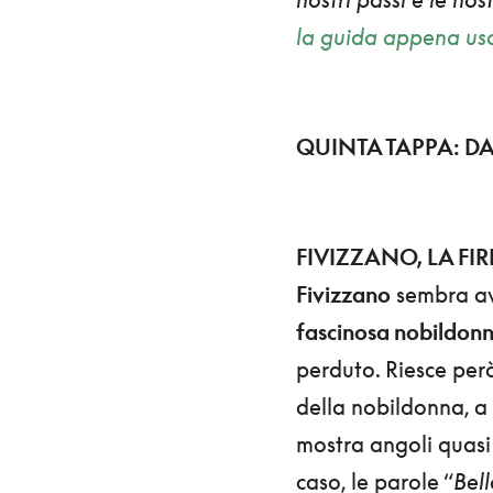
la guida appena usc
QUINTA TAPPA: D
FIVIZZANO, LA FI
Fivizzano
sembra ave
fascinosa nobildon
perduto. Riesce per
della nobildonna, a
mostra angoli quasi 
caso, le parole “
Bell