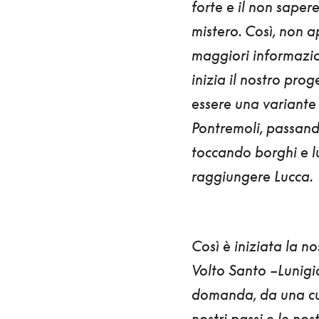
forte e il non saper
mistero. Così, non a
maggiori informazio
inizia il nostro prog
essere
una variante
Pontremoli
, passan
toccando borghi e l
raggiungere
Lucca
.
Così è iniziata la no
Volto Santo –Lunig
domanda, da una cu
nostri passi e le nos