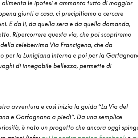
e alimenta le ipotesi e ammanta tutto di maggior
ppena giunti a casa, ci precipitiamo a cercare
ni. E da li, da quella sera e da quella domanda,
etto
. Ripercorrere questa via, che poi scopriremo
 della celeberrima Via Francigena
, che da
do per la
Lunigiana
interna e poi per la
Garfagnan
uoghi di innegabile bellezza, permette di
stra avventura e così inizia la guida “
La Via del
iana e Garfagnana a piedi”
. Da una semplice
riosità, è nato
un progetto che ancora oggi spinge
tre azioni
(info:
qui la nostra pagina Facebook
e
q