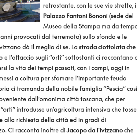
retrostante, con le sue vie strette,
i
Palazzo Fantoni Bononi
(sede del
Museo della Stampa ma da temp
anni provocati dal terremoto) sullo sfondo e le
vizzano dà il meglio di se. La
strada ciottolata che
o
e l’affaccio sugli “orti” sottostanti ci raccontano 
i la vita dei tempi passati, con i campi, oggi in
 messi a coltura per sfamare l’importante feudo
ria ci tramanda della nobile famiglia “Pescia” cos
veniente dall’omonima città toscana, che per
 “orti” introdusse un’agricoltura intensiva che fosse
 alla richiesta della città ed in gradi di
. Ci racconta inoltre di
Jacopo da Fivizzano
che