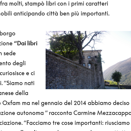
fra molti, stampò libri con i primi caratteri
mobili anticipando città ben più importanti.
 borgo
azione
“Dai libri
on sede
ento degli
curiosisce e ci
i. “Siamo nati
anese della
le Oxfam ma nel gennaio del 2014 abbiamo deciso 
iazione autonoma ” racconta Carmine Mezzacappa
ciazione. “Facciamo tre cose importanti: riusciamo