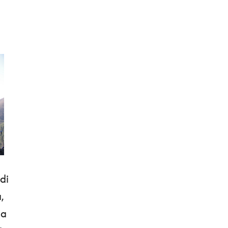
di
,
 a