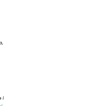
a
,
 i
ui