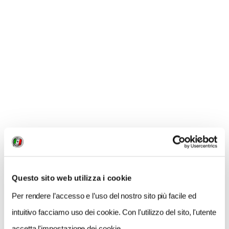
Apollonio Casa Vinicola
- Copertino Doc Rosso
Riserva Divoto 2013 - 31/34 euro
SCOPRI I MIGLIORI VINI ITALIANI,
REGIONE PER REGIONE
I migliori spumanti italiani per brindare a Natale e a
Capodanno
I migliori vini del Piemonte
I 9 migliori barolo d’Italia
Questo sito web utilizza i cookie
Per rendere l’accesso e l’uso del nostro sito più facile ed
Le 5 migliori barbera d’Italia
intuitivo facciamo uso dei cookie. Con l'utilizzo del sito, l'utente
accetta l'impostazione dei cookie.