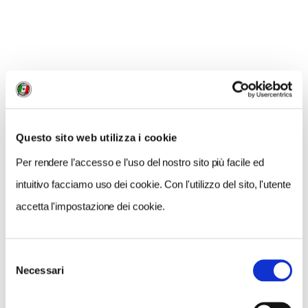
NOVITÀ EDITORIALI
Questo sito web utilizza i cookie
Geo.grafica.mente: giocare con la geografia è il
Per rendere l’accesso e l’uso del nostro sito più facile ed
passatempo più bello dell’Estate
intuitivo facciamo uso dei cookie. Con l'utilizzo del sito, l'utente
accetta l'impostazione dei cookie.
Selezione
Necessari
del
consenso