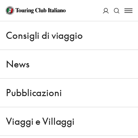
ACCEDI
Consigli di viaggio
Apri 
Cerca
News
Pubblicazioni
NOVITÀ EDITORIALI
Apri 
QUI TOURING ONLINE, UN PRIMO
Viaggi e Villaggi
BILANCIO
Apri 
3 NOVEMBRE 2009