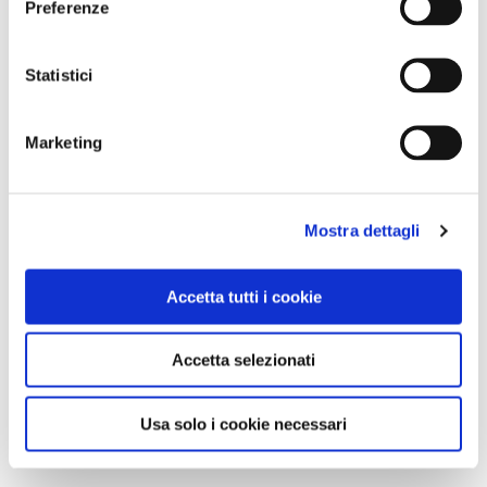
Preferenze
Statistici
Marketing
Mostra dettagli
NEWS
Ecco myTOURING, il nuovo assistente turistico
Accetta tutti i cookie
digitale del Touring Club Italiano
Accetta selezionati
Usa solo i cookie necessari