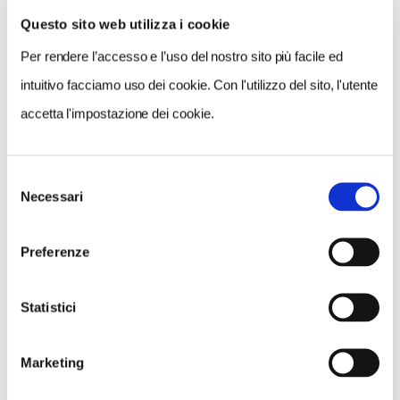
Questo sito web utilizza i cookie
Per rendere l’accesso e l’uso del nostro sito più facile ed
intuitivo facciamo uso dei cookie. Con l'utilizzo del sito, l'utente
accetta l'impostazione dei cookie.
Selezione
Necessari
del
NEWS
consenso
A Parma torna il Salone del Camper: dieci giorni
Preferenze
dedicati al turismo en plein air
Statistici
Marketing