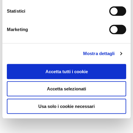
Statistici
NEWS
A Parma torna il Salone del Camper: dieci giorni
Marketing
dedicati al turismo en plein air
Mostra dettagli
Accetta tutti i cookie
Accetta selezionati
Usa solo i cookie necessari