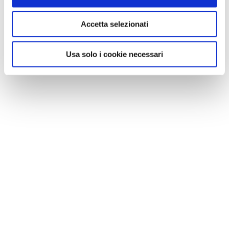
Accetta selezionati
NEWS
Le nostre montagne stanno morendo: parola di
Usa solo i cookie necessari
Mario Tozzi