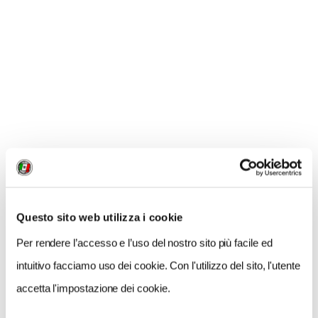
Bibione:
www.bibione.com
Villaggi Touring:
villaggi.touringclub.it
.
CONDIVIDI
0
LIKE
Questo sito web utilizza i cookie
MI PIACE
Per rendere l’accesso e l’uso del nostro sito più facile ed
intuitivo facciamo uso dei cookie. Con l'utilizzo del sito, l'utente
accetta l'impostazione dei cookie.