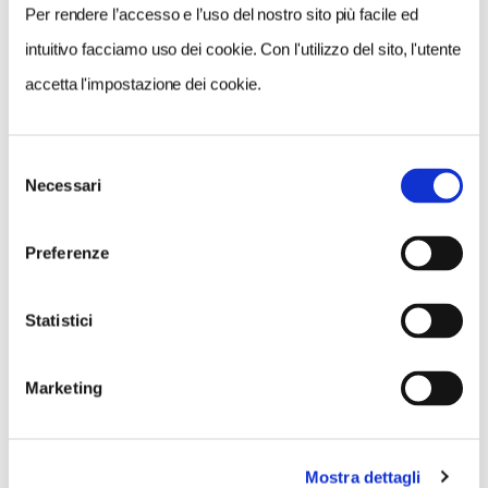
Per rendere l’accesso e l’uso del nostro sito più facile ed
intuitivo facciamo uso dei cookie. Con l'utilizzo del sito, l'utente
accetta l'impostazione dei cookie.
NEWS
Selezione
A Parma torna il Salone del Camper: dieci giorni
Necessari
del
dedicati al turismo en plein air
consenso
Preferenze
Statistici
Marketing
Mostra dettagli