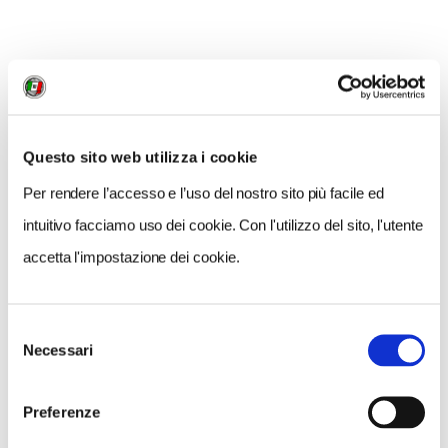
fotoluminescente e fotocatalitica
, in grado di
abbattere odori, fumi, polveri e inquinanti quanto
farebbeRo 700 alberi ad alto fusto.
A Palermo si
respira una buona aria.
Questo sito web utilizza i cookie
INFORMAZIONI
- Sito web
www.palermocapitalecultura.it
Per rendere l’accesso e l’uso del nostro sito più facile ed
-
Guida Verde Sicilia
, da comprare nei Punti Touring e
intuitivo facciamo uso dei cookie. Con l'utilizzo del sito, l'utente
online a prezzi scontati!
accetta l'impostazione dei cookie.
Selezione
CONDIVIDI
Necessari
del
consenso
0
Preferenze
LIKE